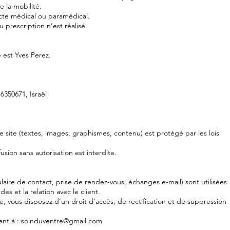
e la mobilité.
acte médical ou paramédical.
 prescription n’est réalisé.
 est Yves Perez.
 6350671, Israël
 site (textes, images, graphismes, contenu) est protégé par les lois
usion sans autorisation est interdite.
ulaire de contact, prise de rendez-vous, échanges e-mail) sont utilisées
 et la relation avec le client.
e, vous disposez d’un droit d’accès, de rectification et de suppression
vant à : soinduventre@gmail.com